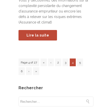
Vous y découvrirez des informations sur la
complexité persistante du changement
d'assurance emprunteur ou encore les
défis à relever sur les risques extrêmes
(Assurance et climat)
Lire la suite
Page 4 of 27
«
‹
2
3
4
5
6
›
»
Rechercher