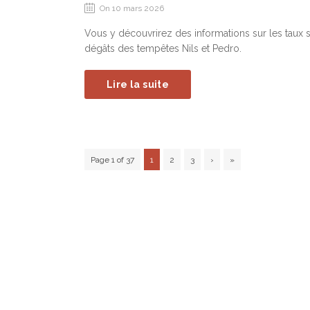
On 10 mars 2026
Vous y découvrirez des informations sur les taux s
dégâts des tempêtes Nils et Pedro.
Lire la suite
Page 1 of 37
1
2
3
›
»