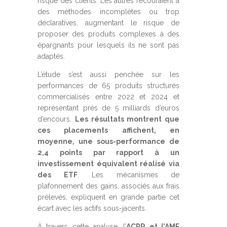
risque des clients. Les autres recouraient à
des méthodes incomplètes ou trop
déclaratives, augmentant le risque de
proposer des produits complexes à des
épargnants pour lesquels ils ne sont pas
adaptés.
L’étude s’est aussi penchée sur les
performances de 65 produits structurés
commercialisés entre 2022 et 2024 et
représentant près de 5 milliards d’euros
d’encours.
Les résultats montrent que
ces placements affichent, en
moyenne, une sous-performance de
2,4 points par rapport à un
investissement équivalent réalisé via
des ETF
. Les mécanismes de
plafonnement des gains, associés aux frais
prélevés, expliquent en grande partie cet
écart avec les actifs sous-jacents.
À travers cette analyse, l’
ACPR et l’AMF