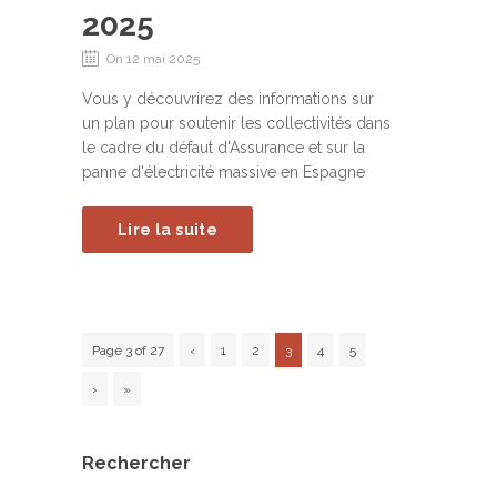
2025
On 12 mai 2025
Vous y découvrirez des informations sur
un plan pour soutenir les collectivités dans
le cadre du défaut d'Assurance et sur la
panne d'électricité massive en Espagne
Lire la suite
Page 3 of 27
‹
1
2
3
4
5
›
»
Rechercher