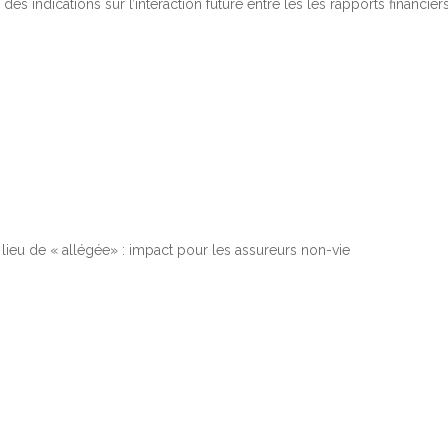
es indications sur l’interaction future entre les les rapports financiers
lieu de « allégée» : impact pour les assureurs non-vie