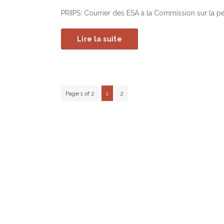
PRIIPS: Courrier des ESA à la Commission sur la p
Lire la suite
Page 1 of 2
1
2