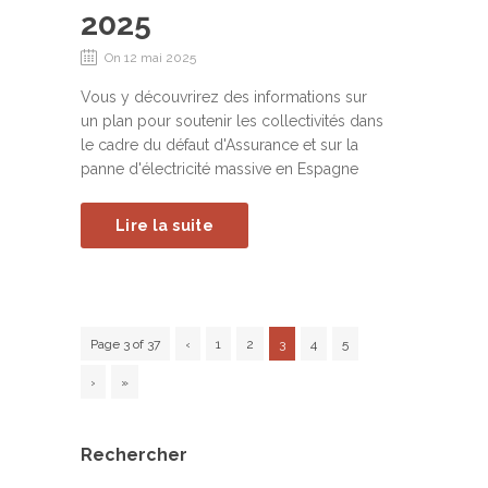
2025
On 12 mai 2025
Vous y découvrirez des informations sur
un plan pour soutenir les collectivités dans
le cadre du défaut d'Assurance et sur la
panne d'électricité massive en Espagne
Lire la suite
Page 3 of 37
‹
1
2
3
4
5
›
»
Rechercher