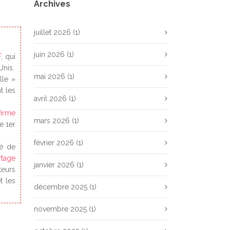
Archives
juillet 2026
(1)
juin 2026
(1)
F
, qui
Unis.
mai 2026
(1)
lle »
t les
avril 2026
(1)
firme
mars 2026
(1)
le 1er
février 2026
(1)
té de
rtage
janvier 2026
(1)
teurs
t les
décembre 2025
(1)
novembre 2025
(1)