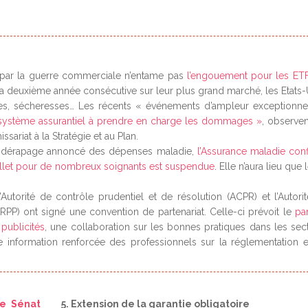
ite par la guerre commerciale n’entame pas
l’engouement pour les ET
la deuxième année consécutive sur leur plus grand marché, les Etats-
nes, sécheresses… Les récents « événements d’ampleur exceptionne
u système assurantiel à prendre en charge les dommages »
, observen
ariat à la Stratégie et au Plan.
au dérapage annoncé des dépenses maladie,
l’Assurance maladie con
 juillet pour de nombreux soignants est suspendue
. Elle n’aura lieu que 
l’Autorité de contrôle prudentiel et de résolution (ACPR) et l’Autori
ARPP) ont signé une convention de partenariat. Celle-ci prévoit le
pa
 publicités
, une collaboration sur les bonnes pratiques dans les sec
e information renforcée des professionnels sur la réglementation e
le Sénat
5. Extension de la garantie obligatoire