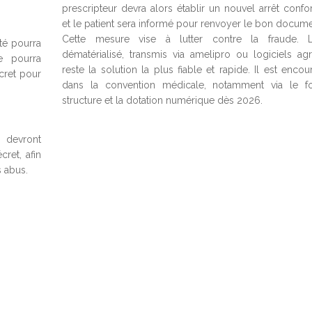
prescripteur devra alors établir un nouvel arrêt confo
et le patient sera informé pour renvoyer le bon docume
Cette mesure vise à lutter contre la fraude. L’
ité pourra
dématérialisé, transmis via amelipro ou logiciels agr
e pourra
reste la solution la plus fiable et rapide. Il est enco
cret pour
dans la convention médicale, notamment via le for
structure et la dotation numérique dès 2026.
 devront
ret, afin
s abus.