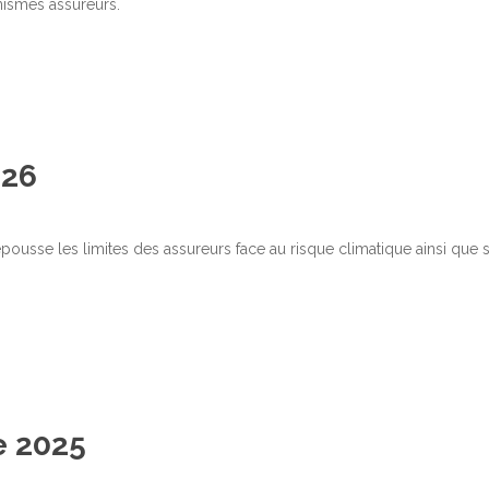
nismes assureurs.
026
epousse les limites des assureurs face au risque climatique ainsi que 
.
e 2025