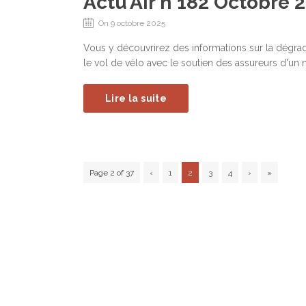
Actu’Air n°182 Octobre 
On 9 octobre 2025
Vous y découvrirez des informations sur la dégrada
le vol de vélo avec le soutien des assureurs d'un n
Lire la suite
Page 2 of 37
‹
1
2
3
4
›
»