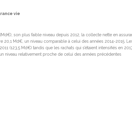
urance vie
s (Md€), son plus faible niveau depuis 2012, la collecte nette en assur
dre 20,1 Md€, un niveau comparable à celui des années 2014-2015. Le
011 (123,5 Md€) tandis que les rachats qui s’étaient intensifiés en 2017
 à un niveau relativement proche de celui des années précédentes