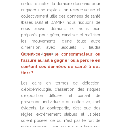
certes louables, la dernière décennie pour
engager une exploitation respectueuse et
collectivement utile des données de santé
(bases EGB et DAMIR), nous risquons de
nous trouver démunis et moins bien
préparés pour gérer, canaliser et maîtriser
les mouvements, d’une toute autre
dimension, avec lesquels il faudra
composer à l’avenir.
Qu’est-ce que le consommateur ou
l’assuré aurait à gagner ou à perdre en
confiant ses données de santé à des
tiers ?
Les gains en termes de détection,
d’épidémiologie, d’assertion des risques
d’exposition diffuses, et partant de
prévention, individuelle ou collective, sont
évidents. La contrepartie, c’est que des
règles extrêmement stables et lisibles
soient posées, ce qui n’est pas le fort de
notre époque ; car celui qui a livré ses