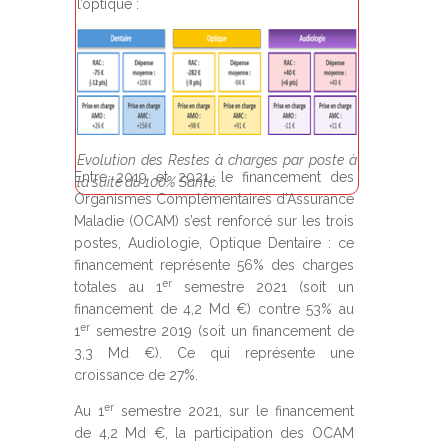
l’optique :
Evolution des Restes à charges par poste à
Entre 2019 et 2021, le financement des
la suite du 100% Santé.
Organismes Complémentaires d’Assurance
Maladie (OCAM) s’est renforcé sur les trois
postes, Audiologie, Optique Dentaire : ce
financement représente 56% des charges
er
totales au 1
semestre 2021 (soit un
financement de 4,2 Md €) contre 53% au
er
1
semestre 2019 (soit un financement de
3,3 Md €). Ce qui représente une
croissance de 27%.
er
Au 1
semestre 2021, sur le financement
de 4,2 Md €, la participation des OCAM