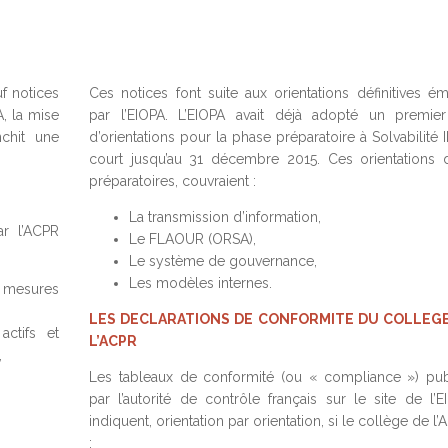
f notices
Ces notices font suite aux orientations définitives ém
A, la mise
par l’EIOPA. L’EIOPA avait déjà adopté un premier
nchit une
d’orientations pour la phase préparatoire à Solvabilité I
court jusqu’au 31 décembre 2015. Ces orientations d
préparatoires, couvraient :
La transmission d’information,
ar l’ACPR
Le FLAOUR (ORSA),
Le système de gouvernance,
Les modèles internes.
s mesures
LES DECLARATIONS DE CONFORMITE DU COLLEGE
actifs et
L’ACPR
,
Les tableaux de conformité (ou « compliance ») pub
par l’autorité de contrôle français sur le site de l’E
indiquent, orientation par orientation, si le collège de l
: