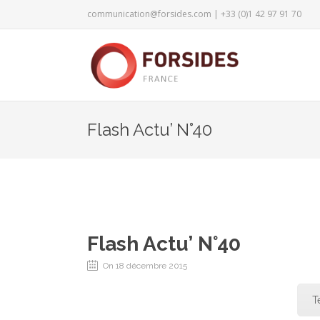
communication@forsides.com
| +33 (0)1 42 97 91 70
Flash Actu’ N°40
Flash Actu’ N°40
On 18 décembre 2015
T