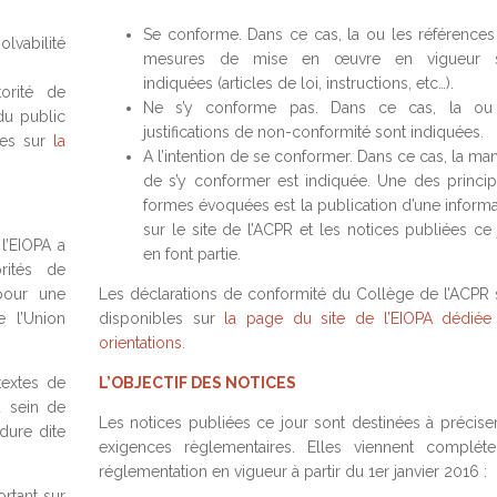
Se conforme. Dans ce cas, la ou les références
olvabilité
mesures de mise en œuvre en vigueur 
indiquées (articles de loi, instructions, etc…).
torité de
Ne s’y conforme pas. Dans ce cas, la ou
du public
justifications de non-conformité sont indiquées.
les sur
la
A l’intention de se conformer. Dans ce cas, la ma
de s’y conformer est indiquée. Une des princip
formes évoquées est la publication d’une informa
sur le site de l’ACPR et les notices publiées ce 
 l’EIOPA a
en font partie.
rités de
pour une
Les déclarations de conformité du Collège de l’ACPR 
e l’Union
disponibles sur
la page du site de l’EIOPA dédiée
orientations
.
textes de
L’OBJECTIF DES NOTICES
u sein de
Les notices publiées ce jour sont destinées à préciser
dure dite
exigences règlementaires. Elles viennent compléte
réglementation en vigueur à partir du 1er janvier 2016 :
rtant sur