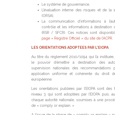
Le système de gouvernance,
L’évaluation interne des risques et de la s
(ORSA),
La communication d’informations à l’au
contrôle et les informations à destination 
(RSR / SFCR). Ces notices sont disponib
page « Registre Officiel » du site de l’ACPR
.
LES ORIENTATIONS ADOPTEES PAR L’EIOPA
Au titre du règlement 2010/1094 qui l’a instituée,
le pouvoir d’émettre à destination des auto
supervision nationales des recommandations 
application uniforme et cohérente du droit d
européenne.
Les orientations publiées par l’EIOPA sont des 
niveau 3 qui sont adoptées par l’EIOPA puis, a
chaque autorité nationale, soumises à une procé
de « comply or explain. »
A l’issue de la phase de « comply or explain » po