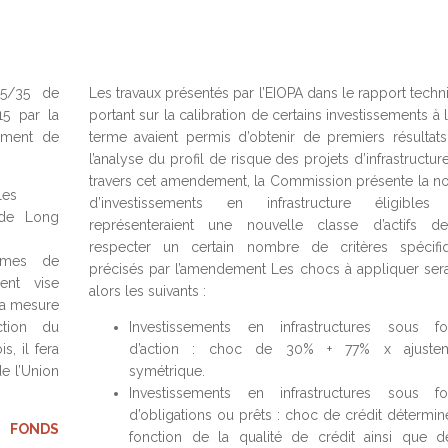
5/35 de
Les travaux présentés par l’EIOPA dans le rapport techn
15 par la
portant sur la calibration de certains investissements à
ement de
terme avaient permis d’obtenir de premiers résultats
l’analyse du profil de risque des projets d’infrastructur
travers cet amendement, la Commission présente la no
les
d’investissements en infrastructure éligibles
 de Long
représenteraient une nouvelle classe d’actifs de
respecter un certain nombre de critères spécifi
tèmes de
précisés par l’amendement Les chocs à appliquer sera
ent vise
alors les suivants :
 la mesure
ction du
Investissements en infrastructures sous f
, il fera
d’action : choc de 30% + 77% x ajuste
de l’Union
symétrique.
Investissements en infrastructures sous f
d’obligations ou prêts : choc de crédit détermin
 FONDS
fonction de la qualité de crédit ainsi que d