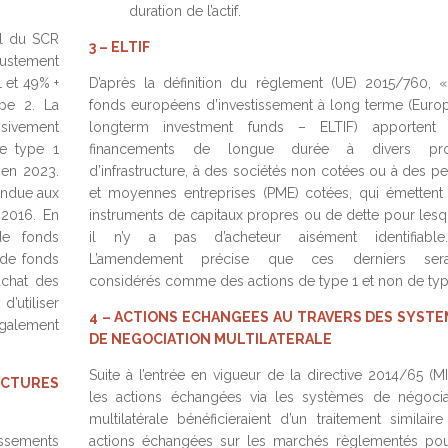
duration de l’actif.
ul du SCR
3 – ELTIF
ustement
 et 49% +
D’après la définition du règlement (UE) 2015/760, «
pe 2. La
fonds européens d’investissement à long terme (Euro
ssivement
longterm investment funds – ELTIF) apportent
e type 1
financements de longue durée à divers pro
 en 2023.
d’infrastructure, à des sociétés non cotées ou à des pe
endue aux
et moyennes entreprises (PME) cotées, qui émettent
 2016. En
instruments de capitaux propres ou de dette pour lesq
de fonds
il n’y a pas d’acheteur aisément identifiabl
 de fonds
L’amendement précise que ces derniers sera
achat des
considérés comme des actions de type 1 et non de typ
’utiliser
4 – ACTIONS ECHANGEES AU TRAVERS DES SYST
également
DE NEGOCIATION MULTILATERALE
Suite à l’entrée en vigueur de la directive 2014/65 (MI
CTURES
les actions échangées via les systèmes de négocia
multilatérale bénéficieraient d’un traitement similaire
issements
actions échangées sur les marchés règlementés pou