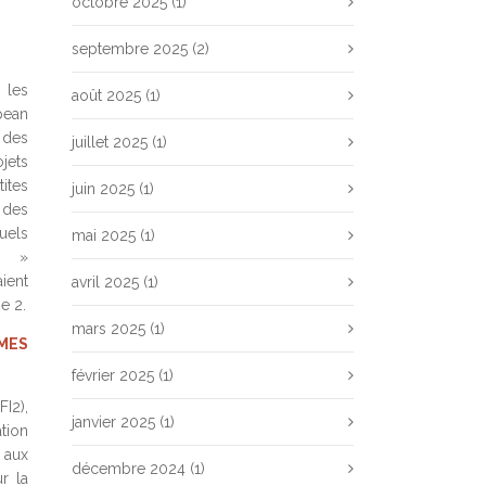
octobre 2025
(1)
septembre 2025
(2)
 les
août 2025
(1)
pean
 des
juillet 2025
(1)
jets
tites
juin 2025
(1)
 des
uels
mai 2025
(1)
e. »
ient
avril 2025
(1)
e 2.
mars 2025
(1)
EMES
février 2025
(1)
FI2),
janvier 2025
(1)
tion
 aux
décembre 2024
(1)
r la