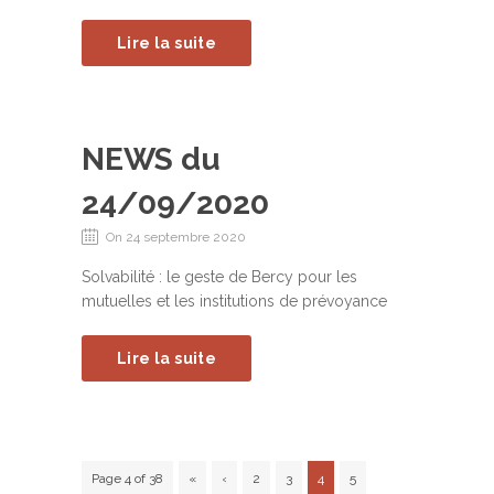
Lire la suite
NEWS du
24/09/2020
On 24 septembre 2020
Solvabilité : le geste de Bercy pour les
mutuelles et les institutions de prévoyance
Lire la suite
Page 4 of 38
«
‹
2
3
4
5