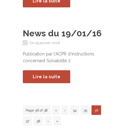
Lire la suite
News du 19/01/16
On 19 janvier 2016
Publication par l'ACPR d'instructions
concernant Solvabilité 2
Lire la suite
Page 36 of 38
«
‹
34
35
36
37
38
›
»