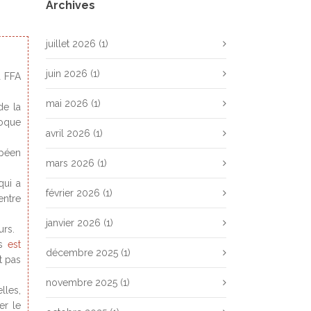
Archives
juillet 2026
(1)
juin 2026
(1)
a FFA
mai 2026
(1)
de la
voque
avril 2026
(1)
opéen
mars 2026
(1)
qui a
février 2026
(1)
entre
janvier 2026
(1)
urs.
és
est
décembre 2025
(1)
t pas
novembre 2025
(1)
lles,
er le