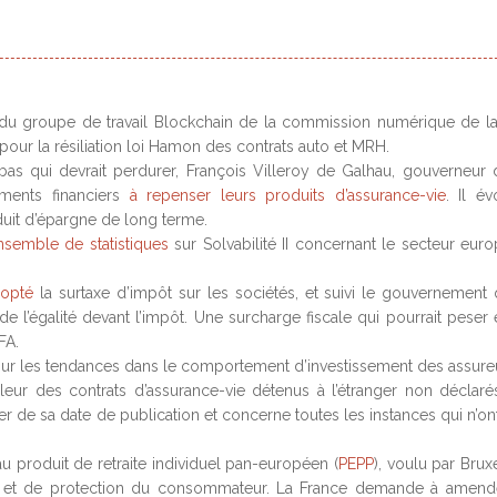
u groupe de travail Blockchain de la commission numérique de l
pour la résiliation loi Hamon des contrats auto et MRH.
bas qui devrait perdurer, François Villeroy de Galhau, gouverneur 
ments financiers
à repenser leurs produits d’assurance-vie
. Il é
duit d’épargne de long terme.
semble de statistiques
sur Solvabilité II concernant le secteur eur
dopté
la surtaxe d’impôt sur les sociétés, et suivi le gouvernement 
e l’égalité devant l’impôt. Une surcharge fiscale qui pourrait peser 
FA.
ur les tendances dans le comportement d’investissement des assure
leur des contrats d’assurance-vie détenus à l’étranger non déclar
er de sa date de publication et concerne toutes les instances qui n’on
au produit de retraite individuel pan-européen (
PEPP
), voulu par Bruxe
l et de protection du consommateur. La France demande à amend