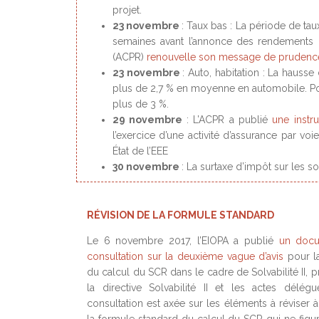
projet.
23 novembre
: Taux bas : La période de taux
semaines avant l’annonce des rendements de
(ACPR)
renouvelle son message de prudenc
23 novembre
: Auto, habitation : La hausse
plus de 2,7 % en moyenne en automobile. Pour
plus de 3 %.
29 novembre
: L’ACPR a publié
une instr
l’exercice d’une activité d’assurance par vo
État de l’EEE
30 novembre
: La surtaxe d’impôt sur les so
RÉVISION DE LA FORMULE STANDARD
Le 6 novembre 2017, l’EIOPA a publié
un doc
consultation sur la deuxième vague d’avis
pour la
du calcul du SCR dans le cadre de Solvabilité II, 
la directive Solvabilité II et les actes délégu
consultation est axée sur les éléments à réviser à