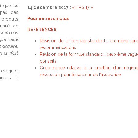
6 que les
14 décembre 2017 :
« IFRS 17 »
 pas des
Pour en savoir plus
 produits
 unités de
REFERENCES
eur n’a pas
ue cette
Révision de la formule standard : première séri
s acquise,
recommandations
n et n’est
Révision de la formule standard : deuxième vagu
conseils
Ordonnance relative à la création d’un régim
aire que :
résolution pour le secteur de l’assurance
nnée à la