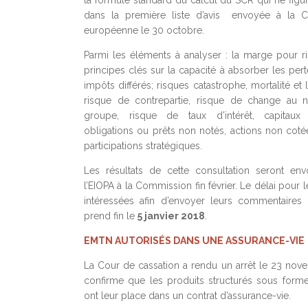
la formule standard du calcul du SCR qui ne figur
dans la première liste d’avis envoyée à la C
européenne le 30 octobre.
Parmi les éléments à analyser : la marge pour ri
principes clés sur la capacité à absorber les per
impôts différés; risques catastrophe, mortalité et 
risque de contrepartie, risque de change au 
groupe, risque de taux d’intérêt, capitaux 
obligations ou prêts non notés, actions non coté
participations stratégiques.
Les résultats de cette consultation seront en
l’EIOPA à la Commission fin février. Le délai pour l
intéressées afin d’envoyer leurs commentaires 
prend fin le
5 janvier 2018
.
EMTN AUTORISÉS DANS UNE ASSURANCE-VIE
La Cour de cassation a rendu un arrêt le 23 nov
confirme que les produits structurés sous for
ont leur place dans un contrat d’assurance-vie.