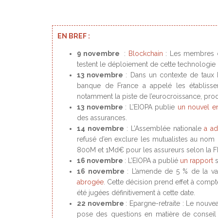
EN BREF :
9 novembre
:
Blockchain
: Les membres d
testent le déploiement de cette technologie 
13 novembre
: Dans un contexte de taux 
banque de France a appelé les établisse
notamment la piste de l’eurocroissance, pro
13 novembre
: L’EIOPA publie
un nouvel en
des assurances.
14 novembre
: L’Assemblée nationale
a a
refusé d’en exclure les mutualistes au nom d
800M et 1Md€ pour les assureurs selon la F
16 novembre
: L’EIOPA a publié
un rapport
s
16 novembre
: L’amende de 5 % de la va
abrogée
. Cette décision prend effet à compt
été jugées définitivement à cette date.
22 novembre
: Epargne-retraite : Le nouve
pose des questions en matière de consei