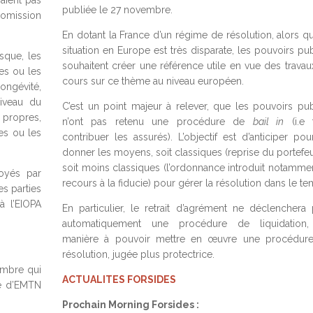
aient pas
publiée le 27 novembre.
omission
En dotant la France d’un régime de résolution, alors qu
situation en Europe est très disparate, les pouvoirs pu
sque, les
souhaitent créer une référence utile en vue des travau
tes ou les
cours sur ce thème au niveau européen.
longévité,
niveau du
C’est un point majeur à relever, que les pouvoirs pub
propres,
n’ont pas retenu une procédure de
bail in
(i.e f
es ou les
contribuer les assurés). L’objectif est d’anticiper pou
donner les moyens, soit classiques (reprise du portefeu
soit moins classiques (l’ordonnance introduit notammen
voyés par
recours à la fiducie) pour gérer la résolution dans le te
es parties
à l’EIOPA
En particulier, le retrait d’agrément ne déclenchera 
automatiquement une procédure de liquidation
manière à pouvoir mettre en œuvre une procédur
résolution, jugée plus protectrice.
embre qui
ACTUALITES FORSIDES
me d’EMTN
Prochain Morning Forsides :