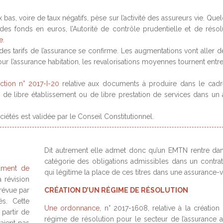
 bas, voire de taux négatifs, pèse sur l’activité des assureurs vie. Que
s fonds en euros, l’Autorité de contrôle prudentielle et de résol
e
.
 des tarifs de l’assurance se confirme. Les augmentations vont aller d
 l’assurance habitation, les revalorisations moyennes tournent entre
uction n° 2017-I-20
relative aux documents à produire dans le cad
ie de libre établissement ou de libre prestation de services dans un 
ciétés est validée par le Conseil Constitutionnel.
Dit autrement elle admet donc qu’un EMTN rentre dan
catégorie des obligations admissibles dans un contrat
ument de
qui légitime la place de ces titres dans une assurance-v
 révision
prévue par
CRÉATION D’UN RÉGIME DE RÉSOLUTION
és. Cette
Une ordonnance
, n° 2017-1608, relative à la création
 partir de
régime de résolution pour le secteur de l’assurance a