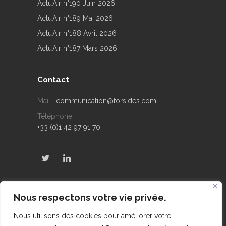
Actu’Air n°190 Juin 2026
Actu’Air n°189 Mai 2026
Actu’Air n°188 Avril 2026
Actu’Air n°187 Mars 2026
Contact
Mail :
communication@forsides.com
Téléphone :
+33 (0)1 42 97 91 70
Derniers Tweets
Nous respectons votre vie privée.
No public Tweets found
Nous utilisons des cookies pour améliorer votre