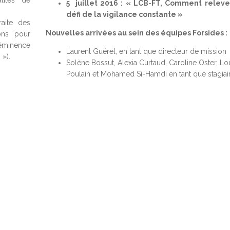
lités de
5 juillet 2016 :
« LCB-FT, Comment releve
défi de la vigilance constante »
raite des
Nouvelles arrivées au sein des équipes Forsides :
ons pour
ééminence
Laurent Guérel, en tant que directeur de mission
 »).
Solène Bossut, Alexia Curtaud, Caroline Oster, Lo
Poulain et Mohamed Si-Hamdi en tant que stagiai