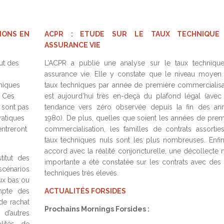
IONS EN
ACPR : ETUDE SUR LE TAUX TECHNIQUE
ASSURANCE VIE
ut des
L’ACPR a publié une analyse sur le taux techniqu
assurance vie. Elle y constate que le niveau moyen
hniques
taux techniques par année de première commercialisa
. Ces
est aujourd’hui très en-deçà du plafond légal (avec
e sont pas
tendance vers zéro observée depuis la fin des an
ratiques
1980). De plus, quelles que soient les années de prem
entreront
commercialisation, les familles de contrats assortie
taux techniques nuls sont les plus nombreuses. Enfin
accord avec la réalité conjoncturelle, une décollecte n
titut des
importante a été constatée sur les contrats avec des 
cénarios
techniques très élevés.
ux bas ou
mpte des
ACTUALITÉS FORSIDES
de rachat
Prochains Mornings Forsides :
 d’autres