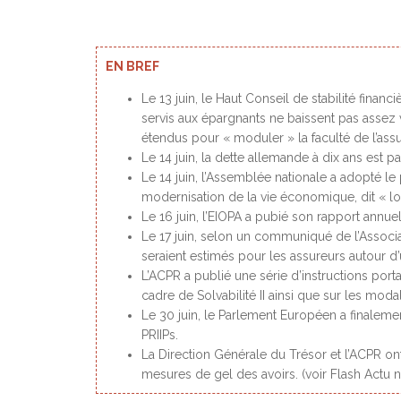
EN BREF
Le 13 juin, le Haut Conseil de stabilité finan
servis aux épargnants ne baissent pas assez v
étendus pour « moduler » la faculté de l’ass
Le 14 juin, la dette allemande à dix ans est p
Le 14 juin, l’Assemblée nationale a adopté le
modernisation de la vie économique, dit « loi
Le 16 juin, l’EIOPA a pubié son
rapport annue
Le 17 juin, selon un communiqué de l’Associa
seraient estimés pour les assureurs autour d’u
L’ACPR a publié une
série d’instructions
porta
cadre de Solvabilité II ainsi que sur les moda
Le 30 juin, le Parlement Européen a finalem
PRIIPs
.
La Direction Générale du Trésor et l’ACPR o
mesures de gel des avoirs. (voir
Flash Actu 