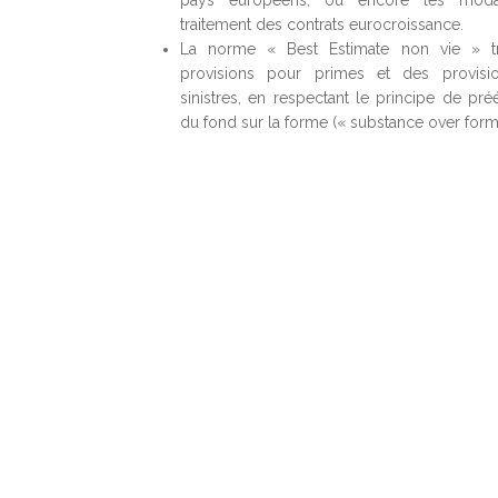
pays européens, ou encore les moda
traitement des contrats eurocroissance.
La norme «
Best Estimate non vie
» t
provisions pour primes et des provisi
sinistres, en respectant le principe de pr
du fond sur la forme (« substance over form