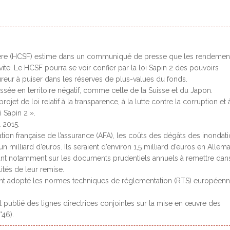
cière (HCSF) estime dans un
communiqué de presse
que les rendemen
ite. Le HCSF pourra se voir confier par la loi Sapin 2 des pouvoirs
ureur à puiser dans les réserves de plus-values du fonds.
assée en territoire négatif, comme celle de la Suisse et du Japon.
projet de loi
relatif à la transparence, à la lutte contre la corruption et 
 Sapin 2 ».
l 2015
.
tion française de l’assurance (AFA), les coûts des dégâts des inondat
n milliard d’euros. Ils seraient d’environ 1,5 milliard d’euros en Allem
nt notamment sur les documents prudentiels annuels à remettre dans
lités de leur remise.
ent adopté les
normes techniques de réglementation (RTS) européen
nt publié des
lignes directrices conjointes
sur la mise en œuvre des
n°46
).