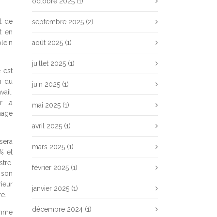
octobre 2025
(1)
t de
septembre 2025
(2)
t en
lein
août 2025
(1)
juillet 2025
(1)
 est
n du
juin 2025
(1)
ail.
r la
mai 2025
(1)
mage
avril 2025
(1)
sera
mars 2025
(1)
% et
tre.
février 2025
(1)
 son
ieur
janvier 2025
(1)
e.
décembre 2024
(1)
omme