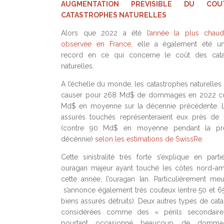
AUGMENTATION PREVISIBLE DU CO
CATASTROPHES NATURELLES
Alors que 2022 a été
l’année la plus chau
observée en France
, elle a également été u
record en ce qui concerne le coût des cata
naturelles.
A l’échelle du monde, les catastrophes naturelles
causer pour 268 Md$ de dommages en 2022 co
Md$ en moyenne sur la décennie précédente. L
assurés touchés représenteraient eux près de
(contre 90 Md$ en moyenne pendant la pr
décénnie)
selon les estimations de SwissRe
.
Cette sinistralité très forte s’explique en part
ouragan majeur ayant touché les côtes nord-am
cette année, l’ouragan Ian. Particulièrement meur
s’annonce également très couteux (entre 50 et 
biens assurés détruits). Deux autres types de cat
considérées comme des « périls secondaire
pourtant occasionné beaucoup de dommag