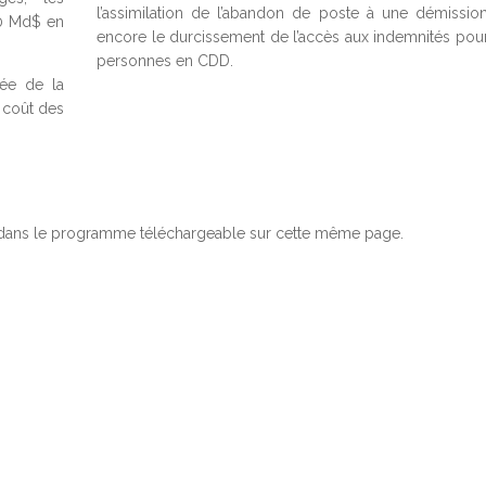
l’assimilation de l’abandon de poste à une démissio
50 Md$ en
encore le durcissement de l’accès aux indemnités pour
personnes en CDD.
née de la
 coût des
 dans le programme téléchargeable sur cette même page.