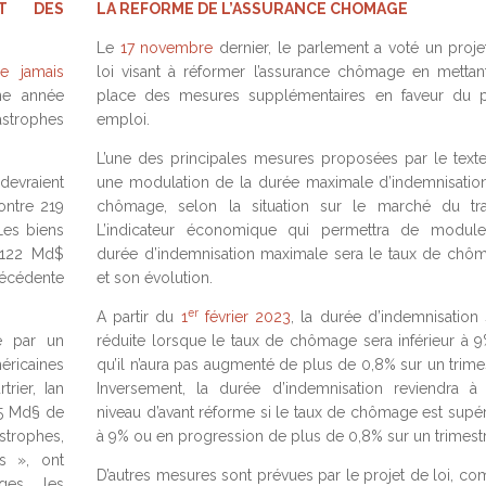
UT DES
LA REFORME DE L’ASSURANCE CHOMAGE
Le
17 novembre
dernier, le parlement a voté un proje
de jamais
loi visant à réformer l’assurance chômage en mettan
ne année
place des mesures supplémentaires en faveur du p
strophes
emploi.
L’une des principales mesures proposées par le texte
 devraient
une modulation de la durée maximale d’indemnisatio
ntre 219
chômage, selon la situation sur le marché du trav
es biens
L’indicateur économique qui permettra de module
 122 Md$
durée d’indemnisation maximale sera le taux de chô
écédente
et son évolution.
er
A partir du
1
février 2023
, la durée d’indemnisation 
ie par un
réduite lorsque le taux de chômage sera inférieur à 9
éricaines
qu’il n’aura pas augmenté de plus de 0,8% sur un trimes
trier, Ian
Inversement, la durée d’indemnisation reviendra à
65 Md§ de
niveau d’avant réforme si le taux de chômage est supér
astrophes,
à 9% ou en progression de plus de 0,8% sur un trimestr
s », ont
D’autres mesures sont prévues par le projet de loi, c
es, les