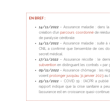
EN BREF :
14/11/2022
– Assurance maladie : dans la
création d’un
parcours coordonné
de rééduca
de paralysie cérébrale.
14/11/2022
– Assurance maladie : suite à
CNIL a confirmé que l’ensemble de ces don
secret médical.
17/11/2022
– Assurance récolte : le dern
subvention
en distinguant les contrats « par 
09/11/2022
– Assurance chômage : les règ
voient
prolonger jusqu’au 31 janvier 2023
au 
25/11/2022
– COVID 19 : l’ACPR a publi
rapport indique que la crise sanitaire a 
l’assurance est en croissance quasi-continue.