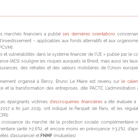
s marchés financiers a publié
ses dernières orientations
concernan
d’investissement – applicables aux fonds alternatifs et aux organism
OPCVM).
 et vulnérabilités dans le système financier de l’UE » publié par le c
nce (AES) souligne les risques auxquels le Brexit, mais aussi les taux
urances, des retraites et des valeurs mobilières de l’Union europ
vénement organisé à Bercy, Bruno Le Maire est revenu sur
le calen
ce et la transformation des entreprises, dite PACTE. L’administration 
les épargnants victimes
d’escroqueries financières
a été évaluée à
2017 à fin juin 2019, ont indiqué le Parquet de Paris, et les régula
ACPR)
 croissance du marché de la protection sociale complémentaire 
ntaire santé (+2,6%), et encore moins en prévoyance (+3,2%), d’apr
iétés d’assurance) et
FNMF
(mutuelles).