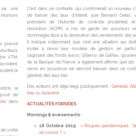
 via une
C’est dans ce contexte, qui confirmerait un nouveau c
réunions
de baisse des taux d’intérêt, que Bernard Delas, v
président de l’Autorité de contrôle prudentiel e
résolution (ACPR), a mis en garde les assureurs vi
dommages face à la diminution des rendements des act
Il indique notamment que c’est une situation qui doit
e
prévoit
inciter à revoir leur modèle de gestion, en particu
ducteurs
s’agissant des fonds euros. Gilleroy de Galhau, gouver
utre VTM,
de la Banque de France, a également affirmé que les 
’accident,
servis en assurance vie devront baisser dans ce cont
doutent le
général des taux bas.
Des acteurs ont déjà réagi publiquement :
Generali, All
stice, la
Axa
ou
Suravenir
.
roposé de
les
dans
ACTUALITÉS
FORSIDES
Mornings & évènements
:
18 Octobre 2019
:
« Risques pandémiques : fau
de sortie
se couvrir ? »