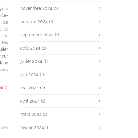
novembre 2024
(1)
ycle
ice-
octobre 2024
(1)
t de
e et
septembre 2024
(1)
ifs.
 les
août 2024
(1)
lier
neur
juillet 2024
(1)
taux
exte
juin 2024
(1)
ianz,
mai 2024
(2)
avril 2024
(1)
mars 2024
(1)
t-il
février 2024
(1)