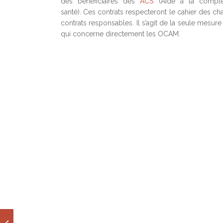
des bénéficiaires des
ACS
(Aide à la complé
santé). Ces contrats respecteront le cahier des c
contrats responsables. Il s’agit de la seule mesure 
qui concerne directement les OCAM.