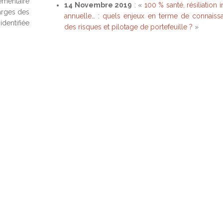
mentaire
14 Novembre 2019
: «
100 % santé, résiliation i
harges des
annuelle… : quels enjeux en terme de connaiss
identifiée
des risques et pilotage de portefeuille ?
»