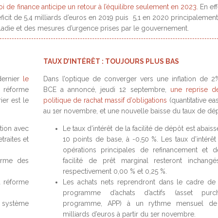
loi de finance anticipe un retour à l’équilibre seulement en 2023
. En eff
icit de 5,4 milliards d’euros en 2019 puis 5,1 en 2020 principalement 
aladie et des mesures d’urgence prises par le gouvernement.
TAUX D’INTÉRÊT : TOUJOURS PLUS BAS
dernier
le
Dans l’optique de converger vers une inflation de 2%
e réforme
BCE a annoncé, jeudi 12 septembre,
une reprise d
er est le
politique de rachat massif d’obligations
(quantitative ea
au 1er novembre, et une nouvelle baisse du taux de dé
tion avec
Le taux d’intérêt de la facilité de dépôt est abais
traites et
10 points de base, à -0,50 %. Les taux d’intérêt
opérations principales de refinancement et d
orme des
facilité de prêt marginal resteront inchangé
respectivement 0,00 % et 0,25 %.
a réforme
Les achats nets reprendront dans le cadre de
programme d’achats d’actifs (asset purc
 système
programme, APP) à un rythme mensuel d
milliards d’euros à partir du 1er novembre.