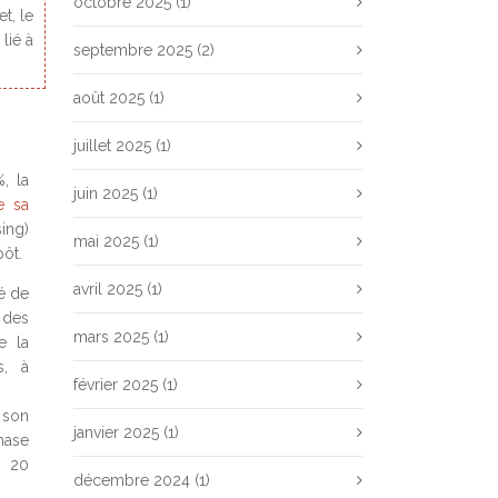
octobre 2025
(1)
et, le
lié à
septembre 2025
(2)
août 2025
(1)
juillet 2025
(1)
, la
juin 2025
(1)
e sa
sing)
mai 2025
(1)
pôt.
avril 2025
(1)
sé de
 des
mars 2025
(1)
e la
s, à
février 2025
(1)
 son
janvier 2025
(1)
hase
e 20
décembre 2024
(1)