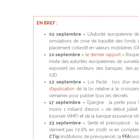
EN BREF :
02 septembre –
L’Autorité européenne de
simulations de crise de liquidité des fonds 
placement collectif en valeurs mobilières (
10 septembre –
le dernier rapport
« Risques
mixte des autorités européennes de surveilla
exposent les secteurs des banques, des ass
(UE).
12 septembre –
Loi Pacte : lors d’un é
d’application
de la loi relative à la croissan
semaines pour publier tous les décrets.
17 septembre –
Epargne : la perte pour 
moins 1 milliard d’euros » de début juillet 
boursier (AMF) et de la banque assurance (
23 septembre –
Santé et prévoyance : la
dément pas (+2,8% en 2018), ni en compléme
CTip
(institutions de prévoyance), la
FFA
(soc