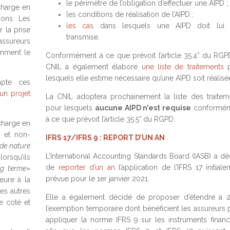
le périmètre de l’obligation d’effectuer une AIPD ;
 charge en
les conditions de réalisation de l’AIPD ;
ions. Les
les cas
dans lesquels une AIPD doit lui 
 la prise
transmise.
assureurs
amment le
Conformément à ce que prévoit l’article 35.4° du RGPD
CNIL a également élaboré
une liste de traitements
p
lesquels elle estime nécessaire qu’une AIPD soit réalisé
pte ces
un projet
La CNIL adoptera prochainement la liste des traitem
pour lesquels
aucune AIPD n’est requise
conformé
à ce que prévoit l’article 35.5° du RGPD.
charge en
s et non-
IFRS 17/IFRS 9 : REPORT D’UN AN
de nature
L’International Accounting Standards Board (IASB) a dé
orsqu’ils
de
reporter d’un an
l’application de l’IFRS 17 initial
ng terme
»
prévue pour le 1er janvier 2021.
eure à la
les autres
Elle a également décidé de proposer d’étendre à 
e coté et
l’exemption temporaire dont bénéficient les assureurs 
appliquer la norme IFRS 9 sur les instruments financi