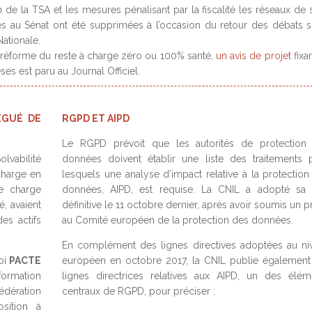
 de la TSA et les mesures pénalisant par la fiscalité les réseaux de 
s au Sénat ont été supprimées à l’occasion du retour des débats s
ationale.
 réforme du reste à charge zéro ou 100% santé,
un avis de projet
fixan
ses est paru au Journal Officiel.
ÉGUÉ DE
RGPD ET AIPD
Le RGPD prévoit que les autorités de protection
olvabilité
données doivent établir une liste des traitements 
 charge en
lesquels une analyse d’impact relative à la protection
e charge
données, AIPD, est requise. La CNIL a adopté sa l
, avaient
définitive le 11 octobre dernier, après avoir soumis un p
des actifs
au Comité européen de la protection des données.
En complément des lignes directives adoptées au ni
oi
PACTE
européen en octobre 2017, la CNIL publie également
formation
lignes directrices relatives aux AIPD, un des élém
édération
centraux de RGPD, pour préciser :
sition à