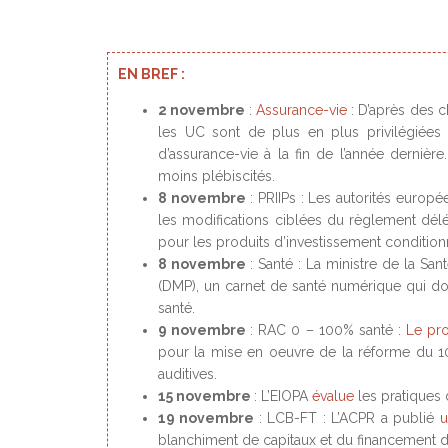
EN BREF :
2 novembre
:
Assurance-vie
: D’après des c
les UC sont de plus en plus privilégiées
d’assurance-vie à la fin de l’année derniè
moins plébiscités.
8 novembre
: PRIIPs : Les autorités europ
les modifications ciblées du règlement délé
pour les produits d’investissement condition
8 novembre
: Santé : La ministre de la San
(DMP), un carnet de santé numérique qui doit
santé.
9 novembre
: RAC 0 – 100% santé :
Le pro
pour la mise en oeuvre de la réforme du 1
auditives.
15 novembre
: L’EIOPA
évalue
les pratiques 
19 novembre
: LCB-FT : L’ACPR a publié
u
blanchiment de capitaux et du financement des