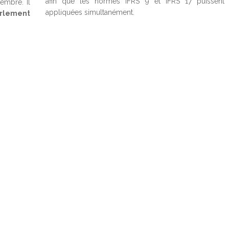
afin que les normes IFRS 9 et IFRS 17 puissent 
embre. Il
appliquées simultanément.
rlement