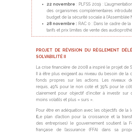
22 novembre
: PLFSS 2019 : L’augmentation
des organismes complémentaires introduite
budget de la sécurité sociale à l’Assemblée N
28 novembre :
RAC 0 : Dans le cadre de la
tarifs et prix limites de vente des audioprothè
PROJET DE RÉVISION DU RÈGLEMENT DÉL
SOLVABILITÉ II
La crise financière de 2008 a inspiré le projet de S
II à être plus exigeant au niveau du besoin de la
fonds propres sur les actions. Les niveaux d
requis, 49% pour le non coté et 39% pour le côté
clairement pour objectif d’inciter à investir sur 
moins volatils et plus « surs ».
Pour être en adéquation avec les objectifs de la l
(
Le plan d’action pour la croissance et la trans
des entreprises) le gouvernement soutient la F
française de l’assurance (FFA) dans sa propo