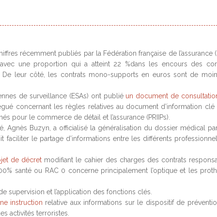
hiffres récemment publiés par la Fédération française de l’assurance (
 avec une proportion qui a atteint 22 %dans les encours des con
re. De leur côté, les contrats mono-supports en euros sont de moi
éennes de surveillance (ESAs) ont publié
un document de consultatio
gué concernant les règles relatives au document d’information clé 
nés pour le commerce de détail et l’assurance (PRIIPs).
té, Agnès Buzyn, a officialisé la généralisation du dossier médical pa
 faciliter le partage d’informations entre les différents professionne
jet de décret
modifiant le cahier des charges des contrats respons
00% santé ou RAC 0 concerne principalement l’optique et les prot
de supervision et l’application des fonctions clés.
ne instruction
relative aux informations sur le dispositif de préventi
 activités terroristes.