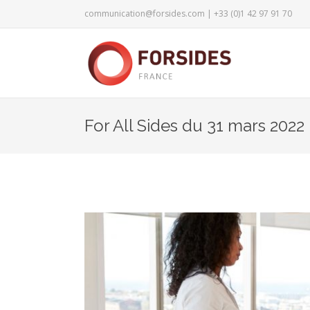
communication@forsides.com
| +33 (0)1 42 97 91 70
For All Sides du 31 mars 2022