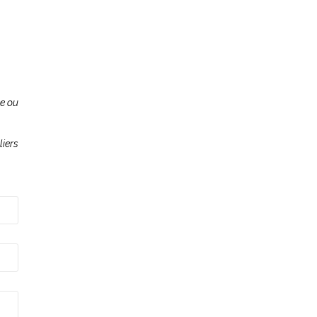
ce ou
liers