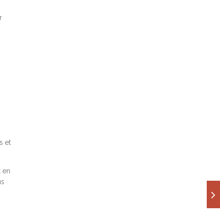
r
s et
t en
us