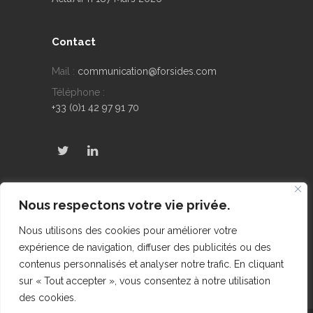
Contact
Mail :
communication@forsides.com
Téléphone :
+33 (0)1 42 97 91 70
Derniers Tweets
Nous respectons votre vie privée.
No public Tweets found
Nous utilisons des cookies pour améliorer votre
expérience de navigation, diffuser des publicités ou des
contenus personnalisés et analyser notre trafic. En cliquant
sur « Tout accepter », vous consentez à notre utilisation
des cookies.