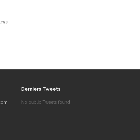
rants
Derniers Tweets
.com
No public Tweets found