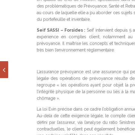
des problématiques de Prévoyance, Santé et Retra
au cours de laquelle elle a pu aborder ces sujets 
du portefeuille et inventaire.
Seif SASSI – Forsides :
Seif intervient depuis 5 
expérience en comptes client, notamment au t
prévoyance. Il maîtrise les concepts et techniques
très bien l’environnement règlementaire.
L’assurance prévoyance est une assurance qui perm
légale des opérations de prévoyance résulte d
regroupe « les opérations ayant pour objet la pré
l’intégrité physique de la personne ou liés à la m
chômage ».
La loi Evin précise dans ce cadre l’obligation annue
Au-delà de cette exigence légale, le compte client
défini par l’assureur, via l’analyse du ratio Sin
contractuelles, le client peut également bénéfic