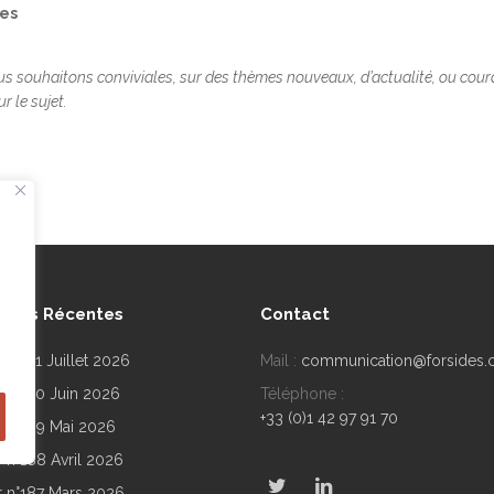
ges
ous souhaitons conviviales, sur des thèmes nouveaux, d’actualité, ou cou
r le sujet.
lités Récentes
Contact
r n°191 Juillet 2026
Mail :
communication@forsides
r n°190 Juin 2026
Téléphone :
+33 (0)1 42 97 91 70
ir n°189 Mai 2026
r n°188 Avril 2026
ir n°187 Mars 2026