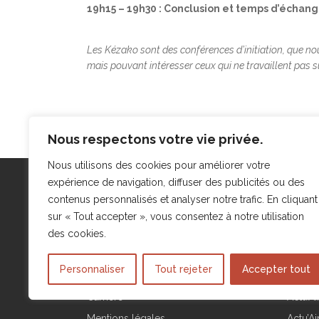
19h15 – 19h30 : Conclusion et temps d’échan
Les Kézako sont des conférences d’initiation, que n
mais pouvant intéresser ceux qui ne travaillent pas su
Nous respectons votre vie privée.
Nous utilisons des cookies pour améliorer votre
expérience de navigation, diffuser des publicités ou des
contenus personnalisés et analyser notre trafic. En cliquant
Menu
Actua
sur « Tout accepter », vous consentez à notre utilisation
Qui sommes-nous ?
Actu’Ai
des cookies.
Expertises
Actu’Ai
Personnaliser
Tout rejeter
Accepter tout
Actualités
Actu’A
Carrière
Actu’Ai
Mentions légales
Actu’A