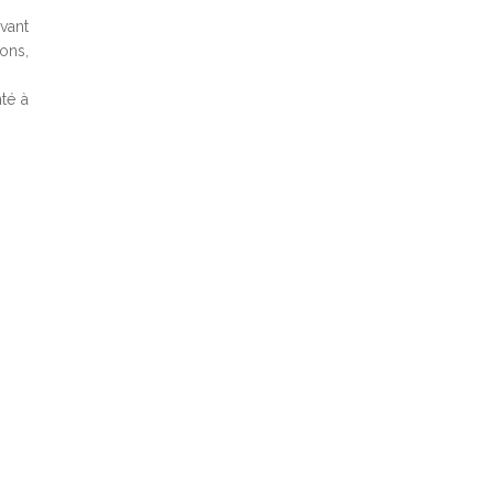
vant
ons,
́ à