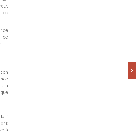
eur,
otage
ande
n de
nnait
ition
ance
te à
isque
tarif
tions
er à