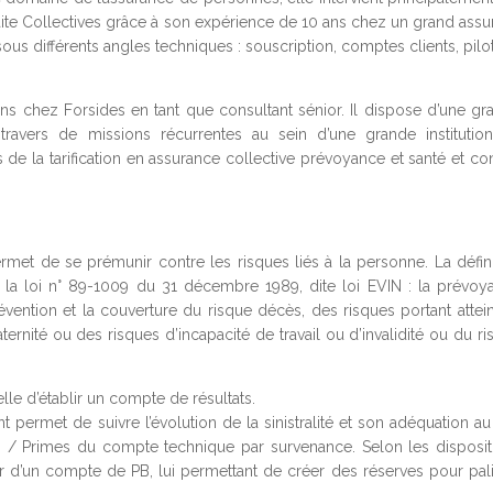
ite Collectives grâce à son expérience de 10 ans chez un grand assur
sous différents angles techniques : souscription, comptes clients, pil
ans chez Forsides en tant que consultant sénior. Il dispose d’une gr
ravers de missions récurrentes au sein d’une grande institutio
 de la tarification en assurance collective prévoyance et santé et co
et de se prémunir contre les risques liés à la personne. La défin
e la loi n° 89-1009 du 31 décembre 1989, dite loi EVIN : la prévoy
vention et la couverture du risque décès, des risques portant attein
aternité ou des risques d’incapacité de travail ou d’invalidité ou du r
lle d’établir un compte de résultats.
 permet de suivre l’évolution de la sinistralité et son adéquation au 
istres / Primes du compte technique par survenance. Selon les disposi
ier d’un compte de PB, lui permettant de créer des réserves pour pali