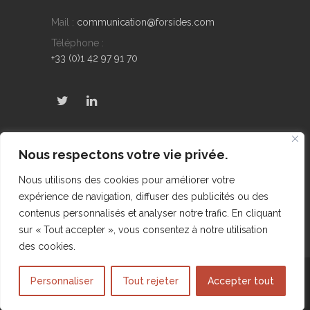
Mail :
communication@forsides.com
Téléphone :
+33 (0)1 42 97 91 70
Derniers Tweets
Nous respectons votre vie privée.
No public Tweets found
Nous utilisons des cookies pour améliorer votre
expérience de navigation, diffuser des publicités ou des
contenus personnalisés et analyser notre trafic. En cliquant
sur « Tout accepter », vous consentez à notre utilisation
des cookies.
@2015 FORSIDES - Site réalisé par DIGICONSEIL
Personnaliser
Tout rejeter
Accepter tout