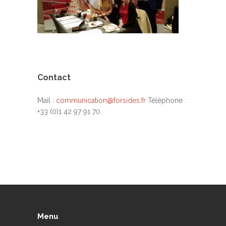
Contact
Mail :
communication@forsides.fr
Téléphone :
+33 (0)1 42 97 91 70
Menu