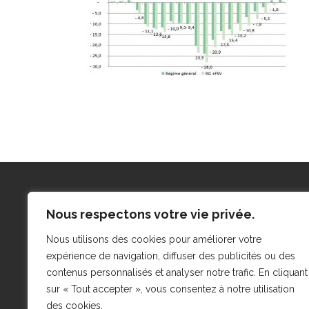
Menu
Actua
Nous respectons votre vie privée.
Qui sommes-nous ?
Actu’Ai
Nous utilisons des cookies pour améliorer votre
Expertises
Actu’Ai
expérience de navigation, diffuser des publicités ou des
contenus personnalisés et analyser notre trafic. En cliquant
Actualités
Actu’A
sur « Tout accepter », vous consentez à notre utilisation
Carrière
Actu’Ai
des cookies.