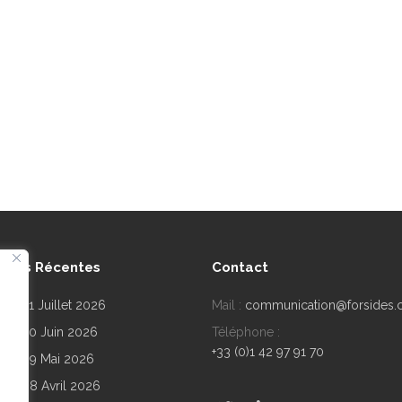
lités Récentes
Contact
r n°191 Juillet 2026
Mail :
communication@forsides
r n°190 Juin 2026
Téléphone :
+33 (0)1 42 97 91 70
ir n°189 Mai 2026
r n°188 Avril 2026