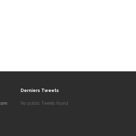
Derniers Tweets
.com
No public Tweets found