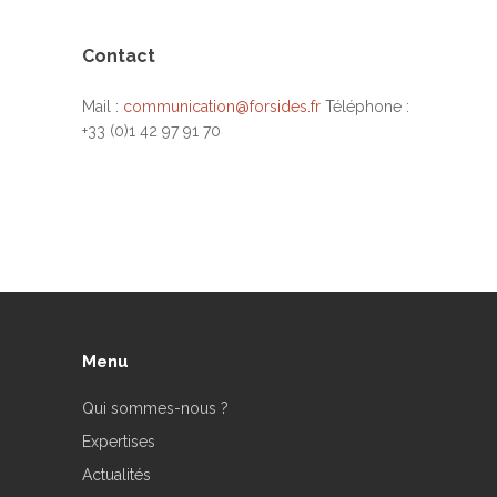
Contact
Mail :
communication@forsides.fr
Téléphone :
+33 (0)1 42 97 91 70
Menu
Qui sommes-nous ?
Expertises
Actualités