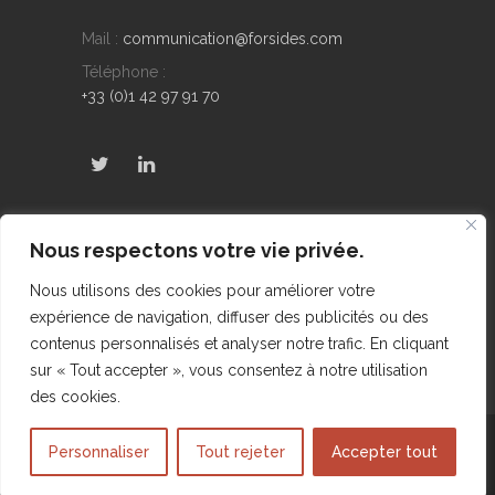
Mail :
communication@forsides.com
Téléphone :
+33 (0)1 42 97 91 70
Derniers Tweets
Nous respectons votre vie privée.
No public Tweets found
Nous utilisons des cookies pour améliorer votre
expérience de navigation, diffuser des publicités ou des
contenus personnalisés et analyser notre trafic. En cliquant
sur « Tout accepter », vous consentez à notre utilisation
des cookies.
@2015 FORSIDES - Site réalisé par DIGICONSEIL
Personnaliser
Tout rejeter
Accepter tout